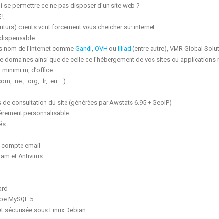
ui se permettre de ne pas disposer d’un site web ?
E
!
futurs) clients vont forcement vous chercher sur internet.
ndispensable.
ds nom de l’Internet comme
Gandi
,
OVH
ou
Illiad
(entre autre), VMR Global Sol
 domaines ainsi que de celle de l’hébergement de vos sites ou applications m
 minimum, d’office :
, .net, .org, .fr, .eu …)
es de consultation du site (générées par Awstats 6.95 + GeoIP)
èrement personnalisable
tés
r compte email
am et Antivirus
ard
ype MySQL 5
et sécurisée sous Linux Debian