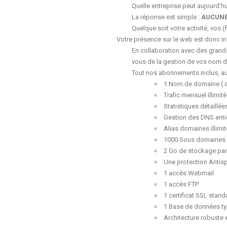
Quelle entreprise peut aujourd’h
La réponse est simple :
AUCUN
Quelque soit votre activité, vos (
Votre présence sur le web est donc i
En collaboration avec des gran
vous de la gestion de vos nom de
Tout nos abonnements inclus, au
1 Nom de domaine (.com
Trafic mensuel illimité
Statistiques détaillé
Gestion des DNS enti
Alias domaines illimi
1000 Sous domaines
2 Go de stockage pa
Une protection Antisp
1 accès Webmail
1 accès FTP
1 certificat SSL stand
1 Base de données t
Architecture robuste 