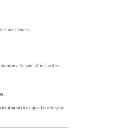
cer sereinement.
e données
. De quoi offrir une très
t .
s de données
de quoi faire de votre