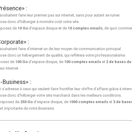
résence» :
ouhaitent faire leur premier pas sur internet, sans pour autant se ruiner.
se donc d’héberger à moindre coût votre site.
isposez de
10 Go
d’espace disque et de
10 comptes emails
, de quoi commen
orporate» :
 souhaitent faire d’internet un de leur moyen de communication principal.
se donc un hébergement de qualité, qui reflétera votre professionalisme.
sposez de
100 Go
d’espace disque, de
100 comptes emails
et
2 de bases d
ur internet.
-Business» :
 s’adresse à ceux qui veulent faire fructifier leur chiffre d’affaire grâce à interne
se donc d’héberger votre site marchand dans les meilleurs conditions.
disposez de
250 Go
d’espace disque, de
1000 comptes emails
et
3 de base
art importante de votre Business.